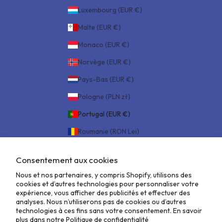
Luxembourg (EUR €)
Malte (EUR €)
Monaco (EUR €)
Norvège (EUR €)
Pays-Bas (EUR €)
Pologne (PLN zł)
Portugal (EUR €)
Roumanie (RON Lei)
Royaume-Uni (GBP £)
Consentement aux cookies
Saint-Marin (EUR €)
Nous et nos partenaires, y compris Shopify, utilisons des
Slovaquie (EUR €)
cookies et d’autres technologies pour personnaliser votre
expérience, vous afficher des publicités et effectuer des
Slovénie (EUR €)
analyses. Nous n’utiliserons pas de cookies ou d’autres
technologies à ces fins sans votre consentement. En savoir
Suisse (CHF CHF)
plus dans notre
Politique de confidentialité