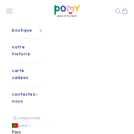
Passer au contenu
Pomy Heart
Menu
Recherch
Panier
boutique
notre
histoire
carte
cadeau
contactez-
nous
CONNEXION
EUR €
Pays